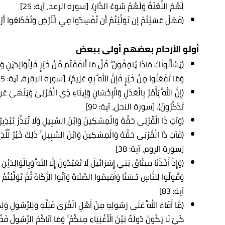
لَهُمُ اللَّعْنَةُ وَلَهُمْ سُوءُ الدَّارِ). [سورة الرعد، آية: 25]
(فَهَلْ عَسَيْتُمْ إِن تَوَلَّيْتُمْ أَن تُفْسِدُوا فِي الْأَرْضِ وَتُقَطِّعُوا
أولو الأرحام بعضهم أولى ببعض
(يَسْأَلُونَكَ مَاذَا يُنفِقُونَ ۖ قُلْ مَا أَنفَقْتُم مِّنْ خَيْرٍ فَلِلْوَالِدَيْنِ وَ
وَمَا تَفْعَلُوا مِنْ خَيْرٍ فَإِنَّ اللَّهَ بِهِ عَلِيمٌ). [سورة البقرة، آية: 215]
(إِنَّ اللَّهَ يَأْمُرُ بِالْعَدْلِ وَالْإِحْسَانِ وَإِيتَاءِ ذِي الْقُرْبَىٰ وَيَنْهَىٰ ع
تَذَكَّرُونَ). [سورة النحل، آية: 90]
(وَآتِ ذَا الْقُرْبَى حَقَّهُ وَالْمِسْكِينَ وَابْنَ السَّبِيلِ وَلَا تُبَذِّرْ تَبْ
(فَآتِ ذَا الْقُرْبَى حَقَّهُ وَالْمِسْكِينَ وَابْنَ السَّبِيلِ ۚ ذَلِكَ خَيْرٌ لِّلَّذِ
[سورة الروم، آية: 38]
(وَإِذْ أَخَذْنَا مِيثَاقَ بَنِي إِسْرَائِيلَ لَا تَعْبُدُونَ إِلَّا اللَّهَ وَبِالْوَالِد
وَقُولُوا لِلنَّاسِ حُسْنًا وَأَقِيمُوا الصَّلَاةَ وَآتُوا الزَّكَاةَ ثُمَّ تَوَلَّيْ
آية: 83]
(مَّا أَفَاءَ اللَّهُ عَلَى رَسُولِهِ مِنْ أَهْلِ الْقُرَى فَلِلَّهِ وَلِلرَّسُولِ وَ
كَيْ لَا يَكُونَ دُولَةً بَيْنَ الْأَغْنِيَاءِ مِنكُمْ ۚ وَمَا آتَاكُمُ الرَّسُولُ فَخُذ