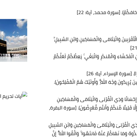
 أَرْحَامَكُمْ). [سورة محمد، آية: 22]
الْأَقْرَبِينَ وَالْيَتَامَى وَالْمَسَاكِينِ وَابْنِ السَّبِيلِ ۗ
َنِ الْفَحْشَاءِ وَالْمُنكَرِ وَالْبَغْيِ ۚ يَعِظُكُمْ لَعَلَّكُمْ
ذِيرًا). [سورة الإسراء، آية: 26]
ينَ يُرِيدُونَ وَجْهَ اللَّهِ ۖ وَأُولَئِكَ هُمُ الْمُفْلِحُونَ).
َيْنِ إِحْسَانًا وَذِي الْقُرْبَى وَالْيَتَامَى وَالْمَسَاكِينِ
تُمْ إِلَّا قَلِيلًا مِّنكُمْ وَأَنتُم مُّعْرِضُونَ). [سورة البقرة،
لِذِي الْقُرْبَىٰ وَالْيَتَامَىٰ وَالْمَسَاكِينِ وَابْنِ السَّبِيلِ
ُوهُ وَمَا نَهَاكُمْ عَنْهُ فَانتَهُوا ۚ وَاتَّقُوا اللَّهَ ۖ إِنَّ