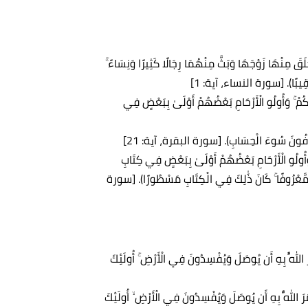
لَقَ مِنْهَا زَوْجَهَا وَبَثَّ مِنْهُمَا رِجَالًا كَثِيرًا وَنِسَاءً ۚ
كُمْ رَقِيبًا). [سورة النساء، آية: 1]
مْ ۚ وَأُولُو الْأَرْحَامِ بَعْضُهُمْ أَوْلَىٰ بِبَعْضٍ فِي
وَيَخَافُونَ سُوءَ الْحِسَابِ). [سورة البقرة، آية: 21]
 وَأُولُو الْأَرْحَامِ بَعْضُهُمْ أَوْلَىٰ بِبَعْضٍ فِي كِتَابِ
ئِكُم مَّعْرُوفًا ۚ كَانَ ذَٰلِكَ فِي الْكِتَابِ مَسْطُورًا). [سورة
 اللَّهُ بِهِ أَن يُوصَلَ وَيُفْسِدُونَ فِي الْأَرْضِ ۚ أُولَئِكَ
رَ اللَّهُ بِهِ أَن يُوصَلَ وَيُفْسِدُونَ فِي الْأَرْضِ ۙ أُولَئِكَ