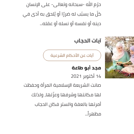
حرّم الله -سبحانه وتعالى- على الإنسان
كلّ ما يسبّب له ضررًا أو يُلحق به أذى في
دينه أو نفسه أو نسله أو عقله...
آيات الحجاب
آيات عن الأحكام الشرعية
مجد أبو طاعة
14 أكتوبر 2021
صانت الشريعة الإسلامية المرأة وحفظت
لها مكانتها وشرفها وعزّتها، ولذلك
أمرتها بالعفة والستر فكان الحجاب
مظهراً...