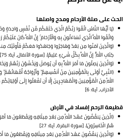
الحث على صلة الأرحام ومدح واصلها
(يَا أَيُّهَا النَّاسُ اتَّقُوا رَبَّكُمُ الَّذِي خَلَقَكُم مِّن نَّفْسٍ وَاحِدَةٍ وَخَ
وَاتَّقُوا اللَّهَ الَّذِي تَسَاءَلُونَ بِهِ وَالْأَرْحَامَ ۚ إِنَّ اللَّهَ كَانَ عَلَيْ
(وَالَّذِينَ آمَنُوا مِن بَعْدُ وَهَاجَرُوا وَجَاهَدُوا مَعَكُمْ فَأُولَئِكَ مِنكُ
كِتَابِ اللَّهِ ۗ إِنَّ اللَّهَ بِكُلِّ شَيْءٍ عَلِيمٌ). [سورة الأنفال، آية: 75]
(وَالَّذِينَ يَصِلُونَ مَا أَمَرَ اللَّهُ بِهِ أَن يُوصَلَ وَيَخْشَوْنَ رَبَّهُمْ 
(النَّبِيُّ أَوْلَى بِالْمُؤْمِنِينَ مِنْ أَنفُسِهِمْ ۖ وَأَزْوَاجُهُ أُمَّهَاتُهُمْ ۗ
اللَّهِ مِنَ الْمُؤْمِنِينَ وَالْمُهَاجِرِينَ إِلَّا أَن تَفْعَلُوا إِلَىٰ أَوْلِيَا
الأحزاب، آية: 6]
قطيعة الرحم إفساد في الأرض
(الَّذِينَ يَنقُضُونَ عَهْدَ اللَّهِ مِن بَعْدِ مِيثَاقِهِ وَيَقْطَعُونَ مَا أَمَرَ
هُمُ الْخَاسِرُونَ). [سورة البقرة، آية: 27]
(وَالَّذِينَ يَنقُضُونَ عَهْدَ اللَّهِ مِن بَعْدِ مِيثَاقِهِ وَيَقْطَعُونَ مَا أَمَ