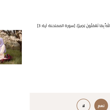
ْ ۚ وَاللَّهُ بِمَا تَعْمَلُونَ بَصِيرٌ). [سورة الممتحنة: آية: 3]
نعم
لا