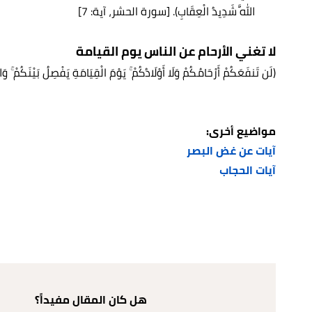
اللَّهَ شَدِيدُ الْعِقَابِ). [سورة الحشر، آية: 7]
لا تغني الأرحام عن الناس يوم القيامة
(لَن تَنفَعَكُمْ أَرْحَامُكُمْ وَلَا أَوْلَادُكُمْ ۚ يَوْمَ الْقِيَامَةِ يَفْصِلُ بَيْنَكُم
مواضيع أخرى:
آيات عن غض البصر
آيات الحجاب
هل كان المقال مفيداً؟