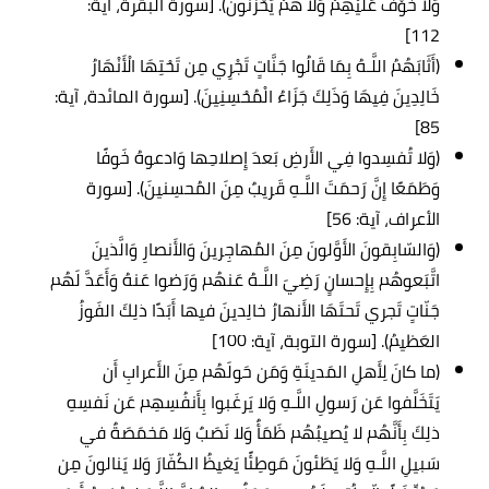
وَلَا خَوْفٌ عَلَيْهِمْ وَلَا هُمْ يَحْزَنُونَ). [سورة البقرة، آية:
112]
(أَثَابَهُمُ اللَّـهُ بِمَا قَالُوا جَنَّاتٍ تَجْرِي مِن تَحْتِهَا الْأَنْهَارُ
خَالِدِينَ فِيهَا وَذَلِكَ جَزَاءُ الْمُحْسِنِينَ). [سورة المائدة، آية:
85]
(وَلا تُفسِدوا فِي الأَرضِ بَعدَ إِصلاحِها وَادعوهُ خَوفًا
وَطَمَعًا إِنَّ رَحمَتَ اللَّـهِ قَريبٌ مِنَ المُحسِنينَ). [سورة
الأعراف، آية: 56]
(وَالسّابِقونَ الأَوَّلونَ مِنَ المُهاجِرينَ وَالأَنصارِ وَالَّذينَ
اتَّبَعوهُم بِإِحسانٍ رَضِيَ اللَّـهُ عَنهُم وَرَضوا عَنهُ وَأَعَدَّ لَهُم
جَنّاتٍ تَجري تَحتَهَا الأَنهارُ خالِدينَ فيها أَبَدًا ذلِكَ الفَوزُ
العَظيمُ). [سورة التوبة، آية: 100]
(ما كانَ لِأَهلِ المَدينَةِ وَمَن حَولَهُم مِنَ الأَعرابِ أَن
يَتَخَلَّفوا عَن رَسولِ اللَّـهِ وَلا يَرغَبوا بِأَنفُسِهِم عَن نَفسِهِ
ذلِكَ بِأَنَّهُم لا يُصيبُهُم ظَمَأٌ وَلا نَصَبٌ وَلا مَخمَصَةٌ في
سَبيلِ اللَّـهِ وَلا يَطَئونَ مَوطِئًا يَغيظُ الكُفّارَ وَلا يَنالونَ مِن