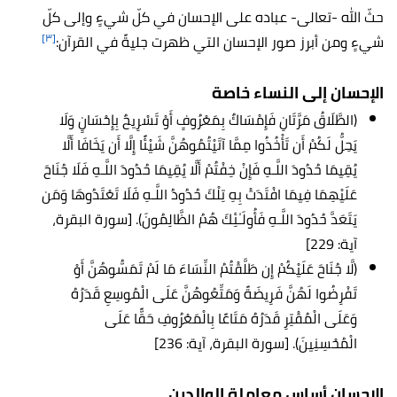
حثّ الله -تعالى- عباده على الإحسان في كلّ شيءٍ وإلى كلّ
[٣]
شيءٍ ومن أبرز صور الإحسان التي ظهرت جليةً في القرآن:
الإحسان إلى النساء خاصة
(الطَّلَاقُ مَرَّتَانِ فَإِمْسَاكٌ بِمَعْرُوفٍ أَوْ تَسْرِيحٌ بِإِحْسَانٍ وَلَا
يَحِلُّ لَكُمْ أَن تَأْخُذُوا مِمَّا آتَيْتُمُوهُنَّ شَيْئًا إِلَّا أَن يَخَافَا أَلَّا
يُقِيمَا حُدُودَ اللَّـهِ فَإِنْ خِفْتُمْ أَلَّا يُقِيمَا حُدُودَ اللَّـهِ فَلَا جُنَاحَ
عَلَيْهِمَا فِيمَا افْتَدَتْ بِهِ تِلْكَ حُدُودُ اللَّـهِ فَلَا تَعْتَدُوهَا وَمَن
يَتَعَدَّ حُدُودَ اللَّـهِ فَأُولَـٰئِكَ هُمُ الظَّالِمُونَ). [سورة البقرة،
آية: 229]
(لَّا جُنَاحَ عَلَيْكُمْ إِن طَلَّقْتُمُ النِّسَاءَ مَا لَمْ تَمَسُّوهُنَّ أَوْ
تَفْرِضُوا لَهُنَّ فَرِيضَةً وَمَتِّعُوهُنَّ عَلَى الْمُوسِعِ قَدَرُهُ
وَعَلَى الْمُقْتِرِ قَدَرُهُ مَتَاعًا بِالْمَعْرُوفِ حَقًّا عَلَى
الْمُحْسِنِينَ). [سورة البقرة، آية: 236]
الإحسان أساس معاملة الوالدين