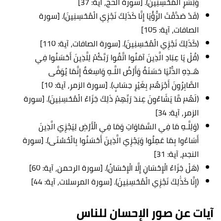
وَبَشِّرِ الْمُحْسِنِينَ). [سورة الحج، آية: 37]
(قَدْ صَدَّقْتَ الرُّؤْيَا إِنَّا كَذَلِكَ نَجْزِي الْمُحْسِنِينَ). [سورة
الصافات، آية: 105]
(كَذَلِكَ نَجْزِي الْمُحْسِنِينَ). [سورة الصافات، آية: 110]
(قُلْ يَا عِبَادِ الَّذِينَ آمَنُوا اتَّقُوا رَبَّكُمْ لِلَّذِينَ أَحْسَنُوا فِي
هَـذِهِ الدُّنْيَا حَسَنَةٌ وَأَرْضُ اللَّـهِ وَاسِعَةٌ إِنَّمَا يُوَفَّى
الصَّابِرُونَ أَجْرَهُم بِغَيْرِ حِسَابٍ). [سورة الزمر، آية: 10]
(لَهُم مَّا يَشَاءُونَ عِندَ رَبِّهِمْ ذَلِكَ جَزَاءُ الْمُحْسِنِينَ). [سورة
الزمر، آية: 34]
(وَلِلَّـهِ مَا فِي السَّمَاوَاتِ وَمَا فِي الْأَرْضِ لِيَجْزِيَ الَّذِينَ
أَسَاءُوا بِمَا عَمِلُوا وَيَجْزِيَ الَّذِينَ أَحْسَنُوا بِالْحُسْنَى). [سورة
النجم، آية: 31]
( هَلْ جَزَاءُ الْإِحْسَانِ إِلَّا الْإِحْسَانُ). [سورة الرحمن، آية: 60]
( إِنَّا كَذَٰلِكَ نَجْزِي الْمُحْسِنِينَ). [سورة المرسلات، آية: 44]
آيات عن صور الإحسان للناس