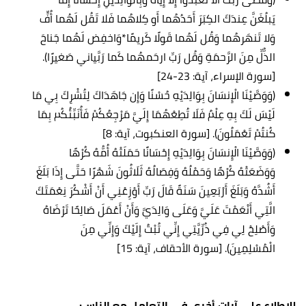
يَبلُغَنَّ عِندَكَ الكِبَرَ أَحَدُهُما أَو كِلاهُما فَلا تَقُل لَهُما أُفٍّ
وَلا تَنهَرهُما وَقُل لَهُما قَولًا كَريمًا*وَاخفِض لَهُما جَناحَ
الذُّلِّ مِنَ الرَّحمَةِ وَقُل رَبِّ ارحَمهُما كَما رَبَّياني صَغيرًا).
[سورة الإسراء، آية: 23-24]
(وَوَصَّيْنَا الْإِنسَانَ بِوَالِدَيْهِ حُسْنًا وَإِن جَاهَدَاكَ لِتُشْرِكَ بِي مَا
لَيْسَ لَكَ بِهِ عِلْمٌ فَلَا تُطِعْهُمَا إِلَيَّ مَرْجِعُكُمْ فَأُنَبِّئُكُم بِمَا
كُنتُمْ تَعْمَلُونَ). [سورة العنكبوت، آية: 8]
(وَوَصَّيْنَا الْإِنسَانَ بِوَالِدَيْهِ إِحْسَانًا حَمَلَتْهُ أُمُّهُ كُرْهًا
وَوَضَعَتْهُ كُرْهًا وَحَمْلُهُ وَفِصَالُهُ ثَلَاثُونَ شَهْرًا حَتَّى إِذَا بَلَغَ
أَشُدَّهُ وَبَلَغَ أَرْبَعِينَ سَنَةً قَالَ رَبِّ أَوْزِعْنِي أَنْ أَشْكُرَ نِعْمَتَكَ
الَّتِي أَنْعَمْتَ عَلَيَّ وَعَلَى وَالِدَيَّ وَأَنْ أَعْمَلَ صَالِحًا تَرْضَاهُ
وَأَصْلِحْ لِي فِي ذُرِّيَّتِي إِنِّي تُبْتُ إِلَيْكَ وَإِنِّي مِنَ
الْمُسْلِمِينَ). [سورة الأحقاف، آية: 15]
للاطلاع على آيات أخرى في التعامل مع الناس: