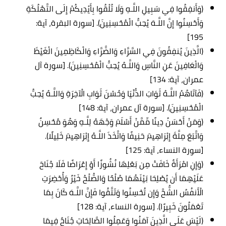
(وَأَنفِقُوا فِي سَبِيلِ اللَّـهِ وَلَا تُلْقُوا بِأَيْدِيكُمْ إِلَى التَّهْلُكَةِ
وَأَحْسِنُوا إِنَّ اللَّـهَ يُحِبُّ الْمُحْسِنِينَ). [سورة البقرة، آية:
195]
(الَّذِينَ يُنفِقُونَ فِي السَّرَّاءِ وَالضَّرَّاءِ وَالْكَاظِمِينَ الْغَيْظَ
وَالْعَافِينَ عَنِ النَّاسِ وَاللَّـهُ يُحِبُّ الْمُحْسِنِينَ). [سورة آل
عمران، آية: 134]
(فَآتَاهُمُ اللَّـهُ ثَوَابَ الدُّنْيَا وَحُسْنَ ثَوَابِ الْآخِرَةِ وَاللَّـهُ يُحِبُّ
الْمُحْسِنِينَ). [سورة آل عمران، آية: 148]
(وَمَنْ أَحْسَنُ دِينًا مِّمَّنْ أَسْلَمَ وَجْهَهُ لِلَّـهِ وَهُوَ مُحْسِنٌ
وَاتَّبَعَ مِلَّةَ إِبْرَاهِيمَ حَنِيفًا وَاتَّخَذَ اللَّـهُ إِبْرَاهِيمَ خَلِيلًا).
[سورة النساء، آية: 125]
(وَإِنِ امْرَأَةٌ خَافَتْ مِن بَعْلِهَا نُشُوزًا أَوْ إِعْرَاضًا فَلَا جُنَاحَ
عَلَيْهِمَا أَن يُصْلِحَا بَيْنَهُمَا صُلْحًا وَالصُّلْحُ خَيْرٌ وَأُحْضِرَتِ
الْأَنفُسُ الشُّحَّ وَإِن تُحْسِنُوا وَتَتَّقُوا فَإِنَّ اللَّـهَ كَانَ بِمَا
تَعْمَلُونَ خَبِيرًا). [سورة النساء، آية: 128]
(لَيْسَ عَلَى الَّذِينَ آمَنُوا وَعَمِلُوا الصَّالِحَاتِ جُنَاحٌ فِيمَا