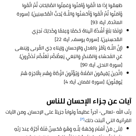
طَعِمُوا إِذَا مَا اتَّقَوا وَّآمَنُوا وَعَمِلُوا الصَّالِحَاتِ ثُمَّ اتَّقَوا
وَّآمَنُوا ثُمَّ اتَّقَوا وَّأَحْسَنُوا وَاللَّـهُ يُحِبُّ الْمُحْسِنِينَ). [سورة
المائدة، آية: 93]
(وَلَمّا بَلَغَ أَشُدَّهُ آتَيناهُ حُكمًا وَعِلمًا وَكَذلِكَ نَجزِي
المُحسِنينَ). [سورة يوسف، آية: 22]
(إِنَّ اللَّـهَ يَأمُرُ بِالعَدلِ وَالإِحسانِ وَإيتاءِ ذِي القُربى وَيَنهى
عَنِ الفَحشاءِ وَالمُنكَرِ وَالبَغيِ يَعِظُكُم لَعَلَّكُم تَذَكَّرونَ).
[سورة النحل، آية: 90]
(الَّذِينَ يُقِيمُونَ الصَّلَاةَ وَيُؤْتُونَ الزَّكَاةَ وَهُم بِالْآخِرَةِ هُمْ
يُوقِنُونَ). [سورة لقمان، آية: 4]
آيات عن جزاء الإحسان للناس
رتّب الله -تعالى- أجراً عظيماً وثواباً جزيلاً على الإحسان، ومن الآيات
[٢]
القرآنية التي أثبتت ذلك:
(بَلَىٰ مَنْ أَسْلَمَ وَجْهَهُ لِلَّـهِ وَهُوَ مُحْسِنٌ فَلَهُ أَجْرُهُ عِندَ رَبِّهِ