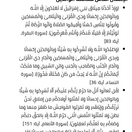
(وَإِذْ أَخَذْنَا مِيثَاقَ بَنِي إِسْرَائِيلَ لَا تَعْبُدُونَ إِلَّا اللَّـهَ
وَبِالْوَالِدَيْنِ إِحْسَانًا وَذِي الْقُرْبَىٰ وَالْيَتَامَىٰ وَالْمَسَاكِينِ
وَقُولُوا لِلنَّاسِ حُسْنًا وَأَقِيمُوا الصَّلَاةَ وَآتُوا الزَّكَاةَ ثُمَّ
تَوَلَّيْتُمْ إِلَّا قَلِيلًا مِّنكُمْ وَأَنتُم مُّعْرِضُونَ). [سورة البقرة،
آية: 83]
(وَاعْبُدُوا اللَّـهَ وَلَا تُشْرِكُوا بِهِ شَيْئًا وَبِالْوَالِدَيْنِ إِحْسَانًا
وَبِذِي الْقُرْبَىٰ وَالْيَتَامَىٰ وَالْمَسَاكِينِ وَالْجَارِ ذِي الْقُرْبَىٰ
وَالْجَارِ الْجُنُبِ وَالصَّاحِبِ بِالْجَنبِ وَابْنِ السَّبِيلِ وَمَا مَلَكَتْ
أَيْمَانُكُمْ إِنَّ اللَّـهَ لَا يُحِبُّ مَن كَانَ مُخْتَالًا فَخُورًا). [سورة
النساء، آية: 36]
(قُل تَعالَوا أَتلُ ما حَرَّمَ رَبُّكُم عَلَيكُم أَلّا تُشرِكوا بِهِ شَيئًا
وَبِالوالِدَينِ إِحسانًا وَلا تَقتُلوا أَولادَكُم مِن إِملاقٍ نَحنُ
نَرزُقُكُم وَإِيّاهُم وَلا تَقرَبُوا الفَواحِشَ ما ظَهَرَ مِنها وَما
بَطَنَ وَلا تَقتُلُوا النَّفسَ الَّتي حَرَّمَ اللَّـهُ إِلّا بِالحَقِّ ذلِكُم
وَصّاكُم بِهِ لَعَلَّكُم تَعقِلونَ). [سورة الأنعام، آية: 151]
(وَقَضى رَبُّكَ أَلّا تَعبُدوا إِلّا إِيّاهُ وَبِالوالِدَينِ إِحسانًا إِمّا