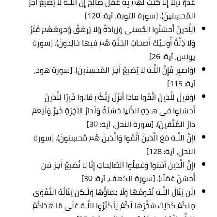
عَدُوٍّ نَيلًا إِلّا كُتِبَ لَهُم بِهِ عَمَلٌ صالِحٌ إِنَّ اللَّـهَ لا يُضيعُ أَجرَ
المُحسِنينَ). [سورة التوبة، آية: 120]
(لِلَّذينَ أَحسَنُوا الحُسنى وَزِيادَةٌ وَلا يَرهَقُ وُجوهَهُم قَتَرٌ
وَلا ذِلَّةٌ أُولـئِكَ أَصحابُ الجَنَّةِ هُم فيها خالِدونَ). [سورة
يونس، آية: 26]
(وَاصبِر فَإِنَّ اللَّـهَ لا يُضيعُ أَجرَ المُحسِنينَ). [سورة هود،
آية: 115]
(وَقيلَ لِلَّذينَ اتَّقَوا ماذا أَنزَلَ رَبُّكُم قالوا خَيرًا لِلَّذينَ
أَحسَنوا في هـذِهِ الدُّنيا حَسَنَةٌ وَلَدارُ الآخِرَةِ خَيرٌ وَلَنِعمَ
دارُ المُتَّقينَ). [سورة النحل، آية: 30]
(إِنَّ اللَّـهَ مَعَ الَّذينَ اتَّقَوا وَالَّذينَ هُم مُحسِنونَ). [سورة
النحل، آية: 128]
(إِنَّ الَّذينَ آمَنوا وَعَمِلُوا الصّالِحاتِ إِنّا لا نُضيعُ أَجرَ مَن
أَحسَنَ عَمَلًا). [سورة الكهف، آية: 30]
(لَن يَنَالَ اللَّـهَ لُحُومُهَا وَلَا دِمَاؤُهَا وَلَـكِن يَنَالُهُ التَّقْوَى
مِنكُمْ كَذَلِكَ سَخَّرَهَا لَكُمْ لِتُكَبِّرُوا اللَّـهَ عَلَى مَا هَدَاكُمْ