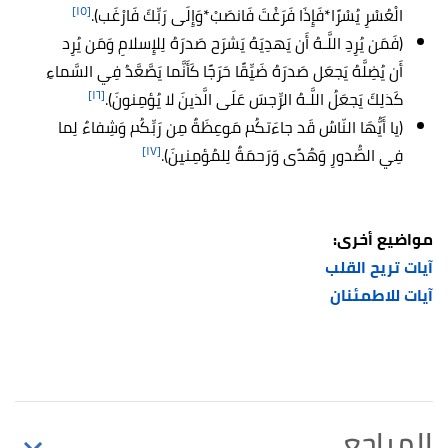
[١٥]
الْعُسْرِ يُسْرًا*فَإِذَا فَرَغْتَ فَانصَبْ*وَإِلَى رَبِّكَ فَارْغَب).
(فَمَن يُرِدِ اللَّـهُ أَن يَهدِيَهُ يَشرَح صَدرَهُ لِلإِسلامِ وَمَن يُرِد
أَن يُضِلَّهُ يَجعَل صَدرَهُ ضَيِّقًا حَرَجًا كَأَنَّما يَصَّعَّدُ فِي السَّماءِ
[١٦]
كَذلِكَ يَجعَلُ اللَّـهُ الرِّجسَ عَلَى الَّذينَ لا يُؤمِنونَ).
(يا أَيُّهَا النّاسُ قَد جاءَتكُم مَوعِظَةٌ مِن رَبِّكُم وَشِفاءٌ لِما
[١٧]
فِي الصُّدورِ وَهُدًى وَرَحمَةٌ لِلمُؤمِنينَ).
مواضيع أخرى:
آيات تريح القلب
آيات للاطمئنان
المراجع