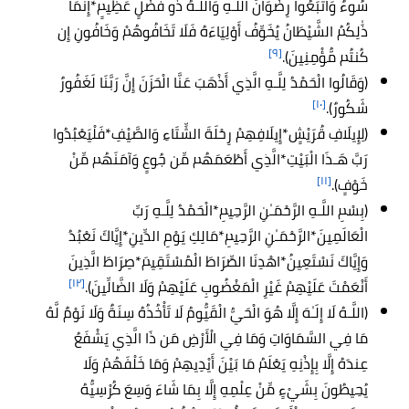
سُوءٌ وَاتَّبَعُوا رِضْوَانَ اللَّـهِ وَاللَّـهُ ذُو فَضْلٍ عَظِيمٍ*إِنَّمَا
ذَٰلِكُمُ الشَّيْطَانُ يُخَوِّفُ أَوْلِيَاءَهُ فَلَا تَخَافُوهُمْ وَخَافُونِ إِن
[٩]
كُنتُم مُّؤْمِنِينَ).
(وَقَالُوا الْحَمْدُ لِلَّـهِ الَّذِي أَذْهَبَ عَنَّا الْحَزَنَ إِنَّ رَبَّنَا لَغَفُورٌ
[١٠]
شَكُورٌ).
(لِإِيلَافِ قُرَيْشٍ*إِيلَافِهِمْ رِحْلَةَ الشِّتَاءِ وَالصَّيْفِ*فَلْيَعْبُدُوا
رَبَّ هَـذَا الْبَيْتِ*الَّذِي أَطْعَمَهُم مِّن جُوعٍ وَآمَنَهُم مِّنْ
[١١]
خَوْفٍ).
(بِسْمِ اللَّـهِ الرَّحْمَـٰنِ الرَّحِيمِ*الْحَمْدُ لِلَّـهِ رَبِّ
الْعَالَمِينَ*الرَّحْمَـٰنِ الرَّحِيمِ*مَالِكِ يَوْمِ الدِّينِ*إِيَّاكَ نَعْبُدُ
وَإِيَّاكَ نَسْتَعِينُ*اهْدِنَا الصِّرَاطَ الْمُسْتَقِيمَ*صِرَاطَ الَّذِينَ
[١٢]
أَنْعَمْتَ عَلَيْهِمْ غَيْرِ الْمَغْضُوبِ عَلَيْهِمْ وَلَا الضَّالِّينَ).
(اللَّـهُ لَا إِلَـٰهَ إِلَّا هُوَ الْحَيُّ الْقَيُّومُ لَا تَأْخُذُهُ سِنَةٌ وَلَا نَوْمٌ لَّهُ
مَا فِي السَّمَاوَاتِ وَمَا فِي الْأَرْضِ مَن ذَا الَّذِي يَشْفَعُ
عِندَهُ إِلَّا بِإِذْنِهِ يَعْلَمُ مَا بَيْنَ أَيْدِيهِمْ وَمَا خَلْفَهُمْ وَلَا
يُحِيطُونَ بِشَيْءٍ مِّنْ عِلْمِهِ إِلَّا بِمَا شَاءَ وَسِعَ كُرْسِيُّهُ