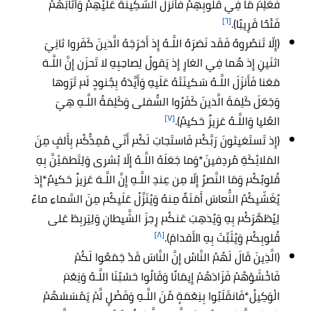
فَعَلِمَ مَا فِي قُلُوبِهِمْ فَأَنزَلَ السَّكِينَةَ عَلَيْهِمْ وَأَثَابَهُمْ
[٦]
فَتْحًا قَرِيبًا).
(إِلّا تَنصُروهُ فَقَد نَصَرَهُ اللَّـهُ إِذ أَخرَجَهُ الَّذينَ كَفَروا ثانِيَ
اثنَينِ إِذ هُما فِي الغارِ إِذ يَقولُ لِصاحِبِهِ لا تَحزَن إِنَّ اللَّـهَ
مَعَنا فَأَنزَلَ اللَّـهُ سَكينَتَهُ عَلَيهِ وَأَيَّدَهُ بِجُنودٍ لَم تَرَوها
وَجَعَلَ كَلِمَةَ الَّذينَ كَفَرُوا السُّفلى وَكَلِمَةُ اللَّـهِ هِيَ
[٧]
العُليا وَاللَّـهُ عَزيزٌ حَكيمٌ).
(إِذ تَستَغيثونَ رَبَّكُم فَاستَجابَ لَكُم أَنّي مُمِدُّكُم بِأَلفٍ مِنَ
المَلائِكَةِ مُردِفينَ*وَما جَعَلَهُ اللَّـهُ إِلّا بُشرى وَلِتَطمَئِنَّ بِهِ
قُلوبُكُم وَمَا النَّصرُ إِلّا مِن عِندِ اللَّـهِ إِنَّ اللَّـهَ عَزيزٌ حَكيمٌ*إِذ
يُغَشّيكُمُ النُّعاسَ أَمَنَةً مِنهُ وَيُنَزِّلُ عَلَيكُم مِنَ السَّماءِ ماءً
لِيُطَهِّرَكُم بِهِ وَيُذهِبَ عَنكُم رِجزَ الشَّيطانِ وَلِيَربِطَ عَلى
[٨]
قُلوبِكُم وَيُثَبِّتَ بِهِ الأَقدامَ).
(الَّذِينَ قَالَ لَهُمُ النَّاسُ إِنَّ النَّاسَ قَدْ جَمَعُوا لَكُمْ
فَاخْشَوْهُمْ فَزَادَهُمْ إِيمَانًا وَقَالُوا حَسْبُنَا اللَّـهُ وَنِعْمَ
الْوَكِيلُ*فَانقَلَبُوا بِنِعْمَةٍ مِّنَ اللَّـهِ وَفَضْلٍ لَّمْ يَمْسَسْهُمْ