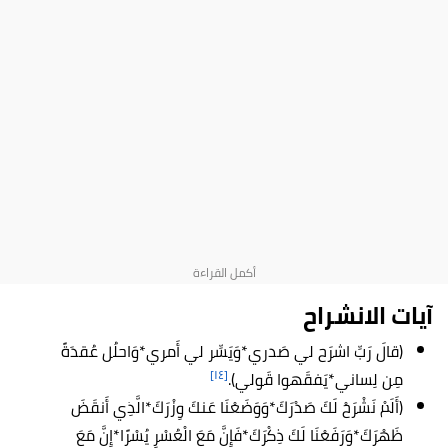
آيات الانشراح
(قالَ رَبِّ اشرَح لي صَدري*وَيَسِّر لي أَمري*وَاحلُل عُقدَةً
[١٤]
مِن لِساني*يَفقَهوا قَولي).
(أَلَمْ نَشْرَحْ لَكَ صَدْرَكَ*وَوَضَعْنَا عَنكَ وِزْرَكَ*الَّذِي أَنقَضَ
ظَهْرَكَ*وَرَفَعْنَا لَكَ ذِكْرَكَ*فَإِنَّ مَعَ الْعُسْرِ يُسْرًا*إِنَّ مَعَ