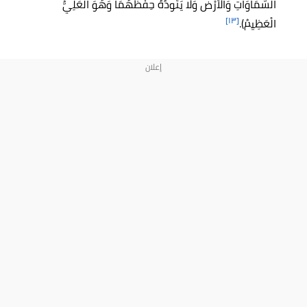
السَّمَاوَاتِ وَالْأَرْضَ وَلَا يَئُودُهُ حِفْظُهُمَا وَهُوَ الْعَلِيُّ
[١٣]
الْعَظِيمُ).