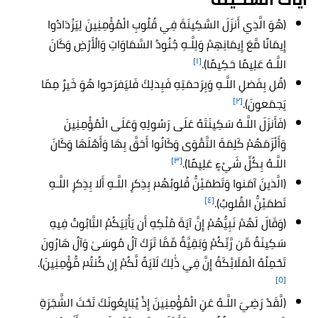
(هُوَ الَّذِي أَنزَلَ السَّكِينَةَ فِي قُلُوبِ الْمُؤْمِنِينَ لِيَزْدَادُوا
إِيمَانًا مَّعَ إِيمَانِهِمْ وَلِلَّـهِ جُنُودُ السَّمَاوَاتِ وَالْأَرْضِ وَكَانَ
[١]
اللَّـهُ عَلِيمًا حَكِيمًا).
(قُل بِفَضلِ اللَّـهِ وَبِرَحمَتِهِ فَبِذلِكَ فَليَفرَحوا هُوَ خَيرٌ مِمّا
[٢]
يَجمَعونَ).
(فَأَنزَلَ اللَّـهُ سَكِينَتَهُ عَلَى رَسُولِهِ وَعَلَى الْمُؤْمِنِينَ
وَأَلْزَمَهُمْ كَلِمَةَ التَّقْوَى وَكَانُوا أَحَقَّ بِهَا وَأَهْلَهَا وَكَانَ
[٣]
اللَّـهُ بِكُلِّ شَيْءٍ عَلِيمًا).
(الَّذينَ آمَنوا وَتَطمَئِنُّ قُلوبُهُم بِذِكرِ اللَّـهِ أَلا بِذِكرِ اللَّـهِ
[٤]
تَطمَئِنُّ القُلوبُ).
(وَقَالَ لَهُمْ نَبِيُّهُمْ إِنَّ آيَةَ مُلْكِهِ أَن يَأْتِيَكُمُ التَّابُوتُ فِيهِ
سَكِينَةٌ مِّن رَّبِّكُمْ وَبَقِيَّةٌ مِّمَّا تَرَكَ آلُ مُوسَىٰ وَآلُ هَارُونَ
تَحْمِلُهُ الْمَلَائِكَةُ إِنَّ فِي ذَٰلِكَ لَآيَةً لَّكُمْ إِن كُنتُم مُّؤْمِنِينَ).
[٥]
(لَّقَدْ رَضِيَ اللَّـهُ عَنِ الْمُؤْمِنِينَ إِذْ يُبَايِعُونَكَ تَحْتَ الشَّجَرَةِ