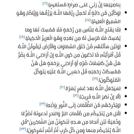
[١٦]
بِناصِيَتِها إِنَّ رَبّي عَلى صِراطٍ مُستَقيمٍ).
(وَكَأَيِّن مِّن دَابَّةٍ لَّا تَحْمِلُ رِزْقَهَا اللَّـهُ يَرْزُقُهَا وَإِيَّاكُمْ وَهُوَ
[١٧]
السَّمِيعُ الْعَلِيمُ).
(مَّا يَفْتَحِ اللَّـهُ لِلنَّاسِ مِن رَّحْمَةٍ فَلَا مُمْسِكَ لَهَا وَمَا
[١٨]
يُمْسِكْ فَلَا مُرْسِلَ لَهُ مِن بَعْدِهِ وَهُوَ الْعَزِيزُ الْحَكِيمُ).
(
وَلَئِن
سَأَلْتَهُم مَّنْ خَلَقَ السَّمَاوَاتِ وَالْأَرْضَ لَيَقُولُنَّ اللَّـهُ
قُلْ أَفَرَأَيْتُم مَّا تَدْعُونَ مِن دُونِ اللَّـهِ إِنْ أَرَادَنِيَ اللَّـهُ بِضُرٍّ
هَلْ هُنَّ كَاشِفَاتُ ضُرِّهِ أَوْ أَرَادَنِي بِرَحْمَةٍ هَلْ هُنَّ
مُمْسِكَاتُ رَحْمَتِهِ قُلْ حَسْبِيَ اللَّـهُ عَلَيْهِ يَتَوَكَّلُ
[١٩]
الْمُتَوَكِّلُونَ).
[٢٠]
(سَيَجْعَلُ اللَّـهُ بَعْدَ عُسْرٍ يُسْرًا).
[٢١]
(أَلَا إِنَّ نَصْرَ اللَّـهِ قَرِيبٌ).
[٢٢]
(وَيُخْرِجُهُم مِّنَ الظُّلُمَاتِ إِلَى النُّورِ بِإِذْنِهِ).
(قُل مَن يُنَجّيكُم مِن ظُلُماتِ البَرِّ وَالبَحرِ تَدعونَهُ تَضَرُّعًا
وَخُفيَةً لَئِن أَنجانا مِن هـذِهِ لَنَكونَنَّ مِنَ الشّاكِرينَ*قُلِ
[٢٣]
اللَّـهُ يُنَجّيكُم مِنها وَمِن كُلِّ كَربٍ ثُمَّ أَنتُم تُشرِكونَ).