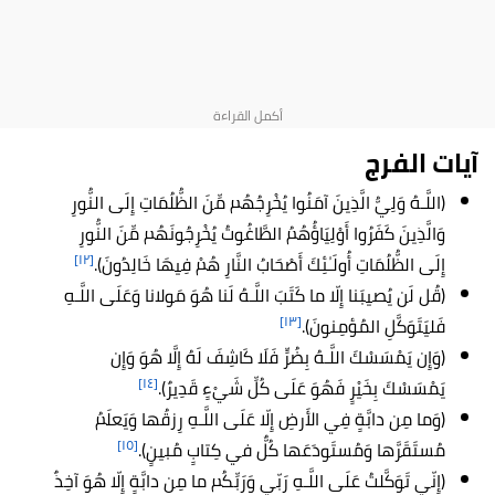
آيات الفرج
(اللَّـهُ وَلِيُّ الَّذِينَ آمَنُوا يُخْرِجُهُم مِّنَ الظُّلُمَاتِ إِلَى النُّورِ
وَالَّذِينَ كَفَرُوا أَوْلِيَاؤُهُمُ الطَّاغُوتُ يُخْرِجُونَهُم مِّنَ النُّورِ
[١٢]
إِلَى الظُّلُمَاتِ أُولَـٰئِكَ أَصْحَابُ النَّارِ هُمْ فِيهَا خَالِدُونَ).
(قُل لَن يُصيبَنا إِلّا ما كَتَبَ اللَّـهُ لَنا هُوَ مَولانا وَعَلَى اللَّـهِ
[١٣]
فَليَتَوَكَّلِ المُؤمِنونَ).
(وَإِن يَمْسَسْكَ اللَّـهُ بِضُرٍّ فَلَا كَاشِفَ لَهُ إِلَّا هُوَ وَإِن
[١٤]
يَمْسَسْكَ بِخَيْرٍ فَهُوَ عَلَى كُلِّ شَيْءٍ قَدِيرٌ).
(وَما مِن دابَّةٍ فِي الأَرضِ إِلّا عَلَى اللَّـهِ رِزقُها وَيَعلَمُ
[١٥]
مُستَقَرَّها وَمُستَودَعَها كُلٌّ في كِتابٍ مُبينٍ).
(إِنّي تَوَكَّلتُ عَلَى اللَّـهِ رَبّي وَرَبِّكُم ما مِن دابَّةٍ إِلّا هُوَ آخِذٌ