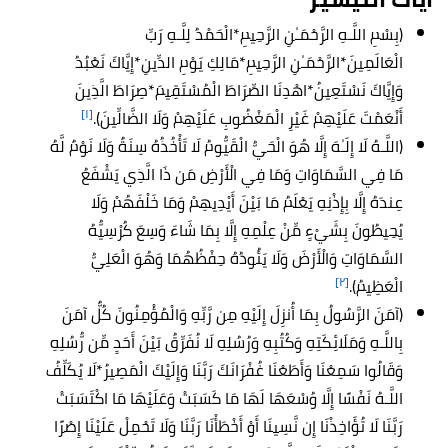
(بِسْمِ اللَّـهِ الرَّحْمَـٰنِ الرَّحِيمِ*الْحَمْدُ لِلَّـهِ رَبِّ
الْعَالَمِينَ*الرَّحْمَـٰنِ الرَّحِيمِ*مَالِكِ يَوْمِ الدِّينِ*إِيَّاكَ نَعْبُدُ
وَإِيَّاكَ نَسْتَعِينُ*اهْدِنَا الصِّرَاطَ الْمُسْتَقِيمَ*صِرَاطَ الَّذِينَ
[١]
أَنْعَمْتَ عَلَيْهِمْ غَيْرِ الْمَغْضُوبِ عَلَيْهِمْ وَلَا الضَّالِّينَ).
(اللَّـهُ لَا إِلَـٰهَ إِلَّا هُوَ الْحَيُّ الْقَيُّومُ لَا تَأْخُذُهُ سِنَةٌ وَلَا نَوْمٌ لَّهُ
مَا فِي السَّمَاوَاتِ وَمَا فِي الْأَرْضِ مَن ذَا الَّذِي يَشْفَعُ
عِندَهُ إِلَّا بِإِذْنِهِ يَعْلَمُ مَا بَيْنَ أَيْدِيهِمْ وَمَا خَلْفَهُمْ وَلَا
يُحِيطُونَ بِشَيْءٍ مِّنْ عِلْمِهِ إِلَّا بِمَا شَاءَ وَسِعَ كُرْسِيُّهُ
السَّمَاوَاتِ وَالْأَرْضَ وَلَا يَئُودُهُ حِفْظُهُمَا وَهُوَ الْعَلِيُّ
[٢]
الْعَظِيمُ).
(آمَنَ الرَّسُولُ بِمَا أُنزِلَ إِلَيْهِ مِن رَّبِّهِ وَالْمُؤْمِنُونَ كُلٌّ آمَنَ
بِاللَّـهِ وَمَلَائِكَتِهِ وَكُتُبِهِ وَرُسُلِهِ لَا نُفَرِّقُ بَيْنَ أَحَدٍ مِّن رُّسُلِهِ
وَقَالُوا سَمِعْنَا وَأَطَعْنَا غُفْرَانَكَ رَبَّنَا وَإِلَيْكَ الْمَصِيرُ*لَا يُكَلِّفُ
اللَّـهُ نَفْسًا إِلَّا وُسْعَهَا لَهَا مَا كَسَبَتْ وَعَلَيْهَا مَا اكْتَسَبَتْ
رَبَّنَا لَا تُؤَاخِذْنَا إِن نَّسِينَا أَوْ أَخْطَأْنَا رَبَّنَا وَلَا تَحْمِلْ عَلَيْنَا إِصْرًا