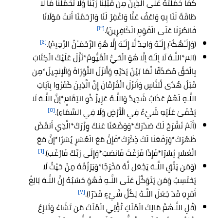
كَمَا حَمَلْتَهُ عَلَى الَّذِينَ مِن قَبْلِنَا رَبَّنَا وَلَا تُحَمِّلْنَا مَا لَا
طَاقَةَ لَنَا بِهِ وَاعْفُ عَنَّا وَاغْفِرْ لَنَا وَارْحَمْنَا أَنتَ مَوْلَانَا
[٣]
فَانصُرْنَا عَلَى الْقَوْمِ الْكَافِرِينَ).
[٤]
(وَإِلَـٰهُكُمْ إِلَـٰهٌ وَاحِدٌ لَّا إِلَـٰهَ إِلَّا هُوَ الرَّحْمَـٰنُ الرَّحِيمُ).
(الم*اللَّـهُ لَا إِلَـٰهَ إِلَّا هُوَ الْحَيُّ الْقَيُّومُ*نَزَّلَ عَلَيْكَ الْكِتَابَ
بِالْحَقِّ مُصَدِّقًا لِّمَا بَيْنَ يَدَيْهِ وَأَنزَلَ التَّوْرَاةَ وَالْإِنجِيلَ*مِن
قَبْلُ هُدًى لِّلنَّاسِ وَأَنزَلَ الْفُرْقَانَ إِنَّ الَّذِينَ كَفَرُوا بِآيَاتِ
اللَّـهِ لَهُمْ عَذَابٌ شَدِيدٌ وَاللَّـهُ عَزِيزٌ ذُو انتِقَامٍ*إِنَّ اللَّـهَ لَا
[٥]
يَخْفَىٰ عَلَيْهِ شَيْءٌ فِي الْأَرْضِ وَلَا فِي السَّمَاءِ).
(أَلَمْ نَشْرَحْ لَكَ صَدْرَكَ*وَوَضَعْنَا عَنكَ وِزْرَكَ*الَّذِي أَنقَضَ
ظَهْرَكَ*وَرَفَعْنَا لَكَ ذِكْرَكَ*فَإِنَّ مَعَ الْعُسْرِ يُسْرًا*إِنَّ مَعَ
[٦]
الْعُسْرِ يُسْرًا*فَإِذَا فَرَغْتَ فَانصَبْ*وَإِلَى رَبِّكَ فَارْغَب).
(وَمَن يَتَّقِ اللَّـهَ يَجْعَل لَّهُ مَخْرَجًا*وَيَرْزُقْهُ مِنْ حَيْثُ لَا
يَحْتَسِبُ وَمَن يَتَوَكَّلْ عَلَى اللَّـهِ فَهُوَ حَسْبُهُ إِنَّ اللَّـهَ بَالِغُ
[٧]
أَمْرِهِ قَدْ جَعَلَ اللَّـهُ لِكُلِّ شَيْءٍ قَدْرًا).
(قُلِ اللَّـهُمَّ مَالِكَ الْمُلْكِ تُؤْتِي الْمُلْكَ مَن تَشَاءُ وَتَنزِعُ