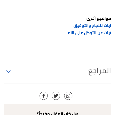
مواضيع أخرى:
آيات للنجاح والتوفيق
آيات عن التوكل على الله
المراجع
↑
سورة الفاتحة، آية:1-7
↑
سورة البقرة، آية:255
↑
سورة البقرة، آية:285-286
هل كان المقال مفيداً؟