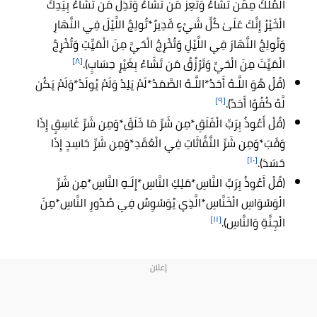
الْمُلْكَ مِمَّن تَشَاءُ وَتُعِزُّ مَن تَشَاءُ وَتُذِلُّ مَن تَشَاءُ بِيَدِكَ
الْخَيْرُ إِنَّكَ عَلَىٰ كُلِّ شَيْءٍ قَدِيرٌ*تُولِجُ اللَّيْلَ فِي النَّهَارِ
وَتُولِجُ النَّهَارَ فِي اللَّيْلِ وَتُخْرِجُ الْحَيَّ مِنَ الْمَيِّتِ وَتُخْرِجُ
[٨]
الْمَيِّتَ مِنَ الْحَيِّ وَتَرْزُقُ مَن تَشَاءُ بِغَيْرِ حِسَابٍ).
(قُلْ هُوَ اللَّـهُ أَحَدٌ*اللَّـهُ الصَّمَدُ*لَمْ يَلِدْ وَلَمْ يُولَدْ*وَلَمْ يَكُن
[٩]
لَّهُ كُفُوًا أَحَدٌ).
(قُلْ أَعُوذُ بِرَبِّ الْفَلَقِ*مِن شَرِّ مَا خَلَقَ*وَمِن شَرِّ غَاسِقٍ إِذَا
وَقَبَ*وَمِن شَرِّ النَّفَّاثَاتِ فِي الْعُقَدِ*وَمِن شَرِّ حَاسِدٍ إِذَا
[١٠]
حَسَدَ).
(قُلْ أَعُوذُ بِرَبِّ النَّاسِ*مَلِكِ النَّاسِ*إِلَـهِ النَّاسِ*مِن شَرِّ
الْوَسْوَاسِ الْخَنَّاسِ*الَّذِي يُوَسْوِسُ فِي صُدُورِ النَّاسِ*مِنَ
[١١]
الْجِنَّةِ وَالنَّاسِ).